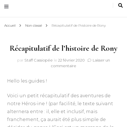
Accueil
Non classé
Récapitulatif de l’histoire de Rony
Récapitulatif de l’histoire de Rony
par
Staff Cassiopée
le
22 février 2020
Laisser un
sur
commentaire
Récapitulatif
de
Hello les guides !
l’histoire
de
Rony
Voici un petit récapitulatif des aventures de
notre Héros-ine ! (par facilité, le texte suivant
alternera entre : il, elle et inclusif, mais
franchement, ça aurait été plus simple de