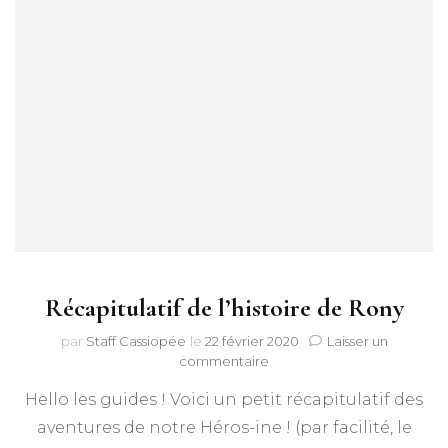
Récapitulatif de l’histoire de Rony
par
Staff Cassiopée
le
22 février 2020
Laisser un
sur
commentaire
Récapitulatif
Hello les guides ! Voici un petit récapitulatif des
de
l’histoire
aventures de notre Héros-ine ! (par facilité, le
de