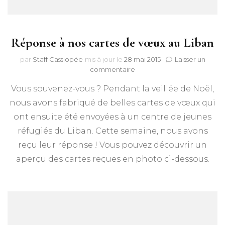
Réponse à nos cartes de vœux au Liban
par
Staff Cassiopée
mis à jour le
28 mai 2015
Laisser un
sur
commentaire
Réponse
Vous souvenez-vous ? Pendant la veillée de Noël,
à
nos
nous avons fabriqué de belles cartes de vœux qui
cartes
ont ensuite été envoyées à un centre de jeunes
de
vœux
réfugiés du Liban. Cette semaine, nous avons
au
reçu leur réponse ! Vous pouvez découvrir un
Liban
aperçu des cartes reçues en photo ci-dessous.