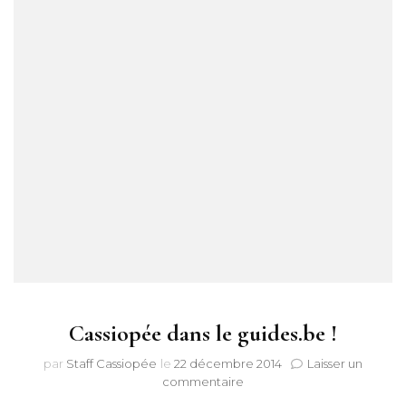
Cassiopée dans le guides.be !
par
Staff Cassiopée
le
22 décembre 2014
Laisser un
sur
commentaire
Cassiopée