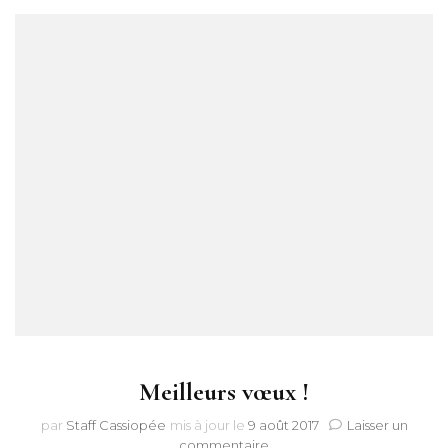
Meilleurs vœux !
par
Staff Cassiopée
mis à jour le
9 août 2017
Laisser un
sur
commentaire