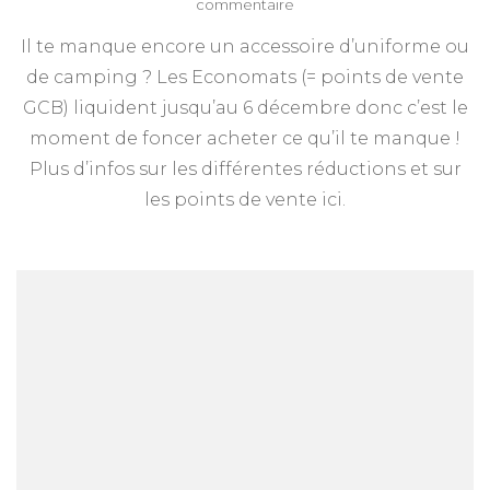
sur
commentaire
Liquidation
Il te manque encore un accessoire d’uniforme ou
des
Economats
de camping ? Les Economats (= points de vente
GCB
GCB) liquident jusqu’au 6 décembre donc c’est le
moment de foncer acheter ce qu’il te manque !
Plus d’infos sur les différentes réductions et sur
les points de vente ici.