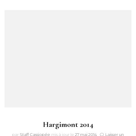
Hargimont 2014
par
Staff Cassiopée
mis à jour le
27 mai 2014
Laisser un