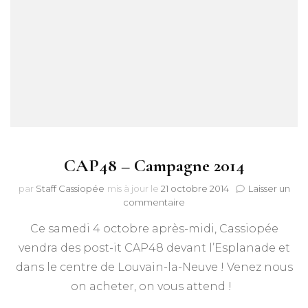
CAP48 – Campagne 2014
par
Staff Cassiopée
mis à jour le
21 octobre 2014
Laisser un
sur
commentaire
CAP48
Ce samedi 4 octobre après-midi, Cassiopée
–
Campagne
vendra des post-it CAP48 devant l’Esplanade et
2014
dans le centre de Louvain-la-Neuve ! Venez nous
on acheter, on vous attend !