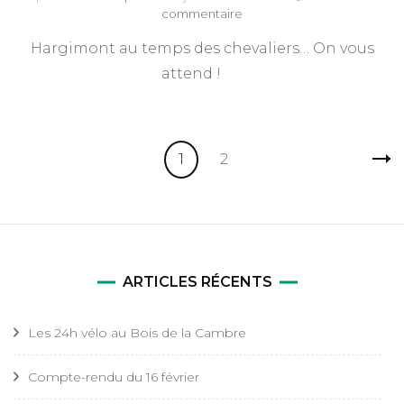
sur
commentaire
Hargimont
Hargimont au temps des chevaliers… On vous
2014
attend !
Pagination
Page
Page
1
2
des
publications
ARTICLES RÉCENTS
Les 24h vélo au Bois de la Cambre
Compte-rendu du 16 février