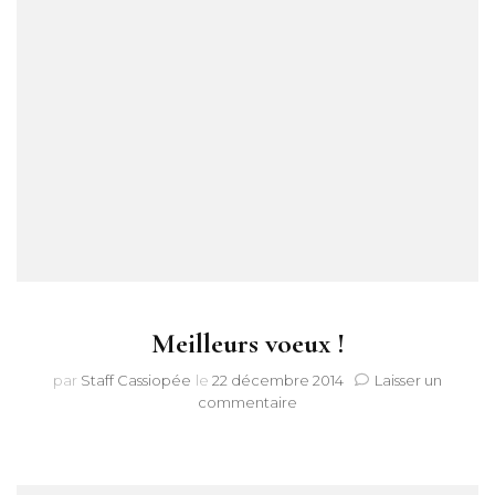
Meilleurs voeux !
par
Staff Cassiopée
le
22 décembre 2014
Laisser un
sur
commentaire
Meilleurs
voeux
!