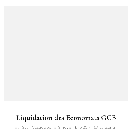
Liquidation des Economats GCB
par
Staff Cassiopée
le
19 novembre 2014
Laisser un