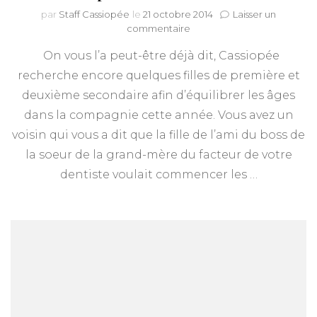
par
Staff Cassiopée
le
21 octobre 2014
Laisser un
sur
commentaire
Wanted
On vous l’a peut-être déjà dit, Cassiopée
:
guides
recherche encore quelques filles de première et
nées
deuxième secondaire afin d’équilibrer les âges
en
2001
dans la compagnie cette année. Vous avez un
et
voisin qui vous a dit que la fille de l’ami du boss de
2002
la soeur de la grand-mère du facteur de votre
pour
cette
dentiste voulait commencer les …
année