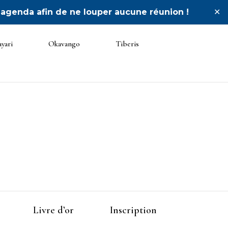
 agenda afin de ne louper aucune réunion !
✕
yari
Okavango
Tiberis
ée
Livre d’or
Inscription