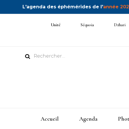
L'agenda des éphémérides de l'
année 202
Unité
Séquoia
Dzhari
Rechercher :
Accueil
Agenda
Phot