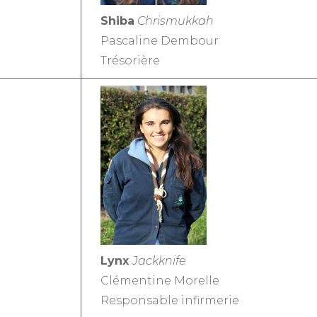
Shiba
Chrismukkah
Pascaline Dembour
Trésorière
Lynx
Jackknife
Clémentine Morelle
Responsable infirmerie