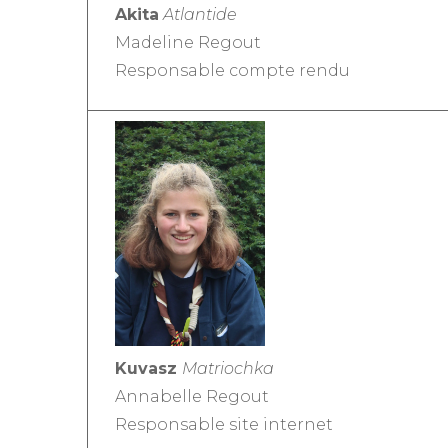
Akita
Atlantide
Madeline Regout
Responsable compte rendu
Kuvasz
Matriochka
Annabelle Regout
Responsable site internet