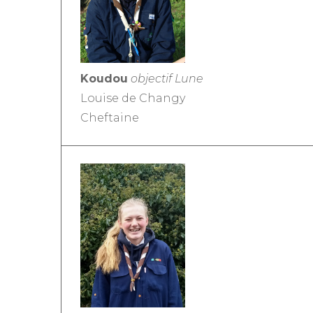
Koudou
objectif Lune
Louise de Changy
Cheftaine