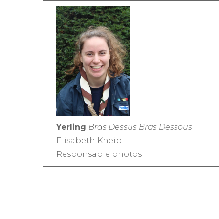
Yerling
Bras Dessus Bras Dessous
Elisabeth Kneip
Responsable photos