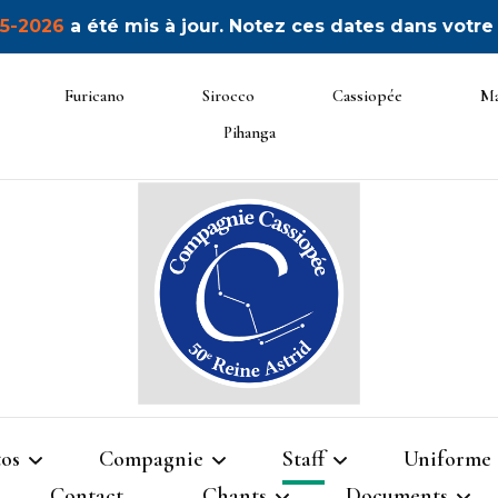
5-2026
a été mis à jour. Notez ces dates dans votre
Furicano
Sirocco
Cassiopée
Ma
Pihanga
50ème Unité Reine Astrid
Cassiop
os
Compagnie
Staff
Uniforme
Contact
Chants
Documents