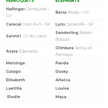
PERROQUETS
ÉLÉPHANTS
Haflinger
Centaurée
–
Beïra
Alizée
– CP
CP
Caracal
Color Run
– SP
Lynx
Jackknife
– SP
Sanderling
Bakari
Saïmiri
Cri du coeur
Bassari
Chinkara
Spirou et
Azara
Edelweiss
Fantasio
Meisinga
Panda
Galago
Dusky
Elisabeth
Altaïca
Laetitia
Louise
Elodie
Maya