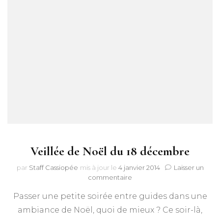
Veillée de Noël du 18 décembre
par
Staff Cassiopée
mis à jour le
4 janvier 2014
Laisser un
sur
commentaire
Veillée
Passer une petite soirée entre guides dans une
de
Noël
ambiance de Noël, quoi de mieux ? Ce soir-là,
du