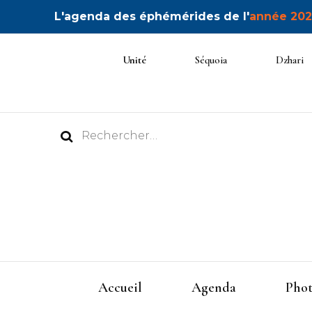
L'agenda des éphémérides de l'
année 202
Unité
Séquoia
Dzhari
Rechercher :
Accueil
Agenda
Phot