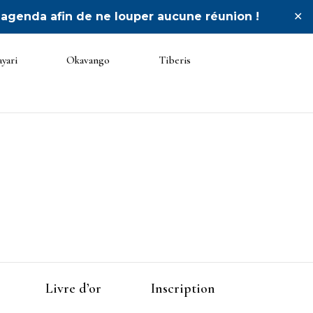
 agenda afin de ne louper aucune réunion !
✕
yari
Okavango
Tiberis
ée
Livre d’or
Inscription