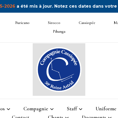
5-2026
a été mis à jour. Notez ces dates dans votre
Furicano
Sirocco
Cassiopée
Ma
Pihanga
50ème Unité Reine Astrid
Cassiop
os
Compagnie
Staff
Uniforme
Contact
Chants
Documents