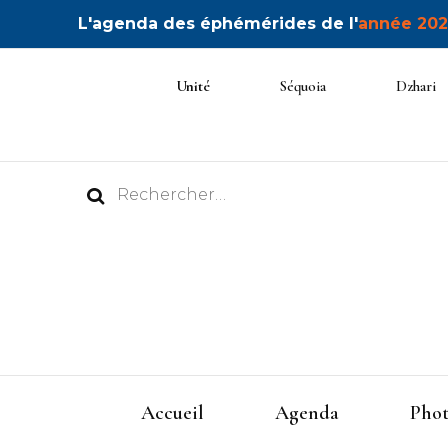
L'agenda des éphémérides de l'
année 202
Unité
Séquoia
Dzhari
Rechercher :
Accueil
Agenda
Phot