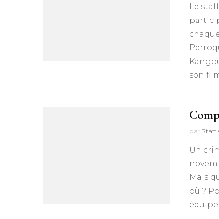
Le staf
partici
chaque 
Perroqu
Kangour
son fil
Compt
par
Staff
Un crim
novembr
Mais qu
où ? Po
équipe 