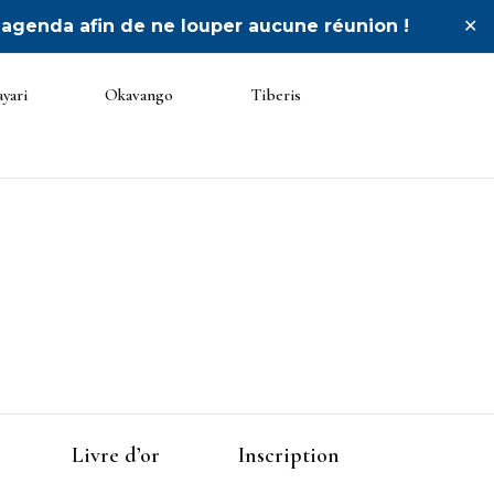
 agenda afin de ne louper aucune réunion !
✕
yari
Okavango
Tiberis
ée
Livre d’or
Inscription