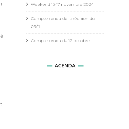
ur
Weekend 15-17 novembre 2024
e
Compte-rendu de la réunion du
03/11
té
Compte-rendu du 12 octobre
AGENDA
ur
Compte-
rendu
de
a
t
réunion
du
3/11