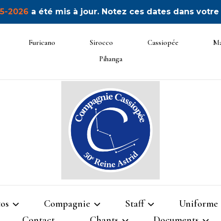
5-2026
a été mis à jour. Notez ces dates dans votre
Furicano
Sirocco
Cassiopée
Ma
Pihanga
50ème Unité Reine Astrid
Cassiop
os
Compagnie
Staff
Uniforme
Contact
Chants
Documents