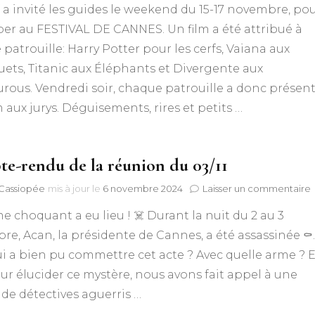
f a invité les guides le weekend du 15-17 novembre, po
15-
17
per au FESTIVAL DE CANNES. Un film a été attribué à
Compagnie 2013-2014
Staff 2016-2017
novembr
patrouille: Harry Potter pour les cerfs, Vaiana aux
2024
Staff 2015-2016
ets, Titanic aux Éléphants et Divergente aux
ous. Vendredi soir, chaque patrouille a donc présen
Staff 2014-2015
m aux jurys. Déguisements, rires et petits …
Staff 2013-2014
e-rendu de la réunion du 03/11
Staffs depuis 2009
s
 Cassiopée
mis à jour le
6 novembre 2024
Laisser un commentaire
e choquant a eu lieu ! ☠️ Durant la nuit du 2 au 3
e, Acan, la présidente de Cannes, a été assassinée ⚰️.
l
i a bien pu commettre cet acte ? Avec quelle arme ? E
ur élucider ce mystère, nous avons fait appel à une
0
de détectives aguerris …