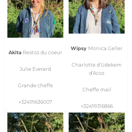
Wipsy
Monica Geller
Akita
Restos du coeur
Charlotte d’Udekem
Julie Everard
d’Acoz
Grande cheffe
Cheffe mail
+32499636007
+32499316866