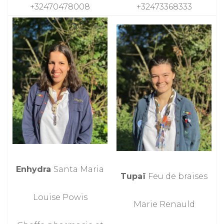
+32470478008
+32473368333
Enhydra
Santa Maria
Tupaï
Feu de braises
Louise Powis
Marie Renauld