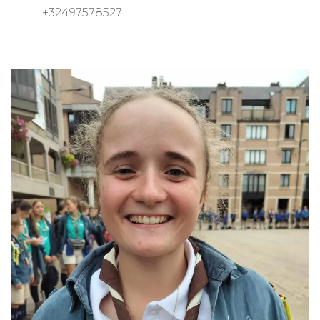
+32497578527