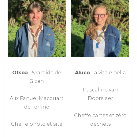
Otsoa
Pyramide de
Aluco
La vita è bella
Gizeh
Pascaline van
Alix Fanuël Macquart
Doorslaer
de Terline
Cheffe cartes et zéro
Cheffe photo et site
déchets