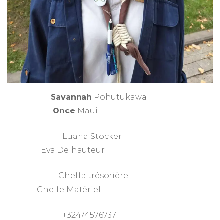
Savannah
Pohutukawa
Once
Maui
Luana Stocker
Eva Delhauteur
Cheffe trésorière
Cheffe Matériel
+32474576737