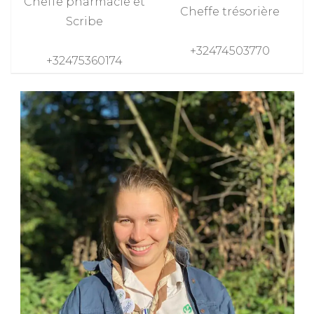
Cheffe pharmacie et
Cheffe trésorière
Scribe
+32474503770
+32475360174