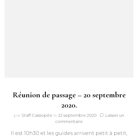
Réunion de passage – 20 septembre
2020.
par
Staff Cassiopée
le
22 septembre 2020
Laisser un
sur
commentaire
Réunion
Il est 10h30 et les guides arrivent petit à petit,
de