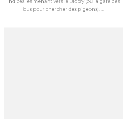
indices les menant vers le Blocry (ou la gare des
2017
bus pour chercher des pigeons). …