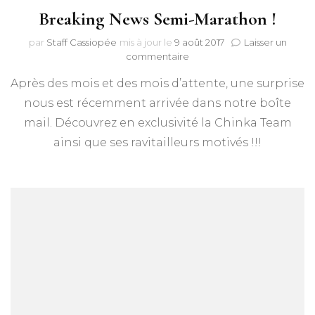
Breaking News Semi-Marathon !
par
Staff Cassiopée
mis à jour le
9 août 2017
Laisser un
sur
commentaire
Breaking
Après des mois et des mois d’attente, une surprise
News
Semi-
nous est récemment arrivée dans notre boîte
Marathon
mail. Découvrez en exclusivité la Chinka Team
!
ainsi que ses ravitailleurs motivés !!!