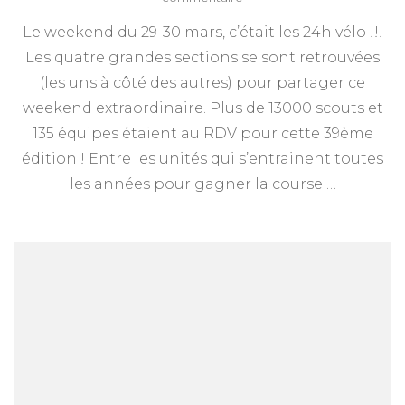
Les
Le weekend du 29-30 mars, c’était les 24h vélo !!!
24h
vélo
Les quatre grandes sections se sont retrouvées
au
(les uns à côté des autres) pour partager ce
Bois
de
weekend extraordinaire. Plus de 13000 scouts et
la
135 équipes étaient au RDV pour cette 39ème
Cambre
édition ! Entre les unités qui s’entrainent toutes
les années pour gagner la course …