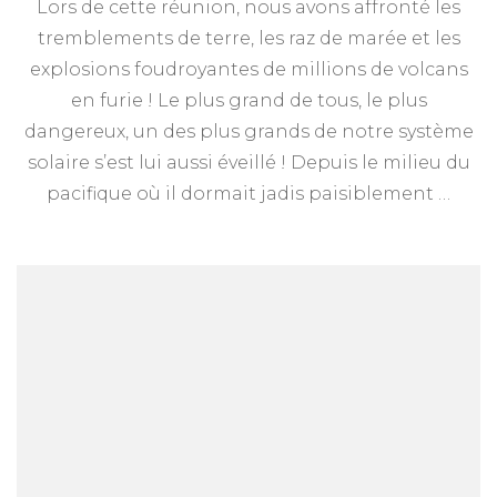
Lors de cette réunion, nous avons affronté les
rendu
de
tremblements de terre, les raz de marée et les
la
explosions foudroyantes de millions de volcans
réunion
du
en furie ! Le plus grand de tous, le plus
26
dangereux, un des plus grands de notre système
novembre
solaire s’est lui aussi éveillé ! Depuis le milieu du
2017
pacifique où il dormait jadis paisiblement …