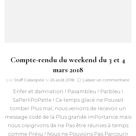
Compte-rendu du weekend du 3 et 4
mars 2018
sur
par
Staff Cassiopée
le
26 août 2018
Laisser un commentaire
Co
Enfer et damnation ! Pasambleu ! Parbleu !
re
du
SaPerliPoPette ! Ce temps glacé ne Pouvait
we
tomber Plus mal, nous venions de recevoir un
du
3
message codé de la Plus grande imPortance mais
et
nous craignions de ne Pas être réunies à temps
4
comme Prévu ! Nous ne Pouvions Pas Parcourir
ma