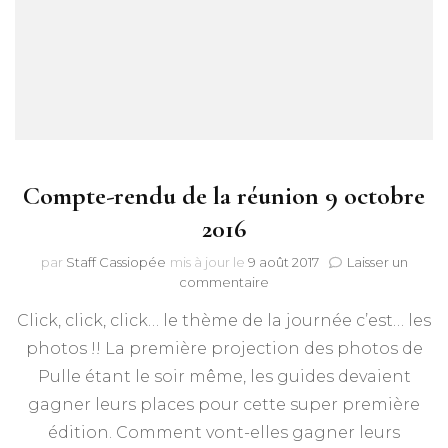
Compte-rendu de la réunion 9 octobre
2016
par
Staff Cassiopée
mis à jour le
9 août 2017
Laisser un
sur
commentaire
Compte-
Click, click, click… le thème de la journée c’est… les
rendu
de
photos !! La première projection des photos de
la
Pulle étant le soir même, les guides devaient
réunion
9
gagner leurs places pour cette super première
octobre
édition. Comment vont-elles gagner leurs
2016