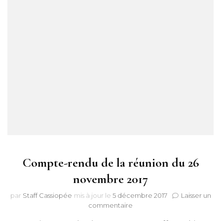
Compte-rendu de la réunion du 26
novembre 2017
par
Staff Cassiopée
mis à jour le
5 décembre 2017
Laisser un
sur
commentaire
Compte-