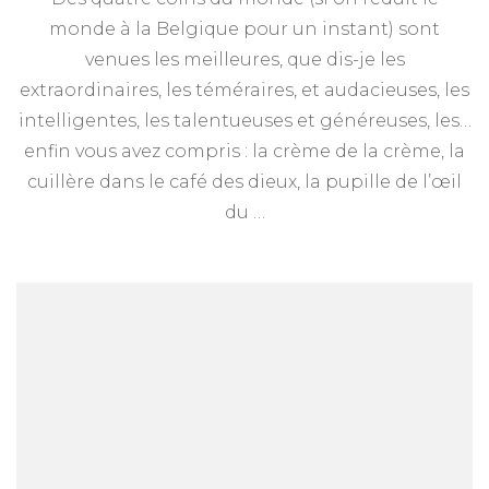
de
monde à la Belgique pour un instant) sont
la
venues les meilleures, que dis-je les
réunion
de
extraordinaires, les téméraires, et audacieuses, les
passage
intelligentes, les talentueuses et généreuses, les…
du
enfin vous avez compris : la crème de la crème, la
1er
octobre
cuillère dans le café des dieux, la pupille de l’œil
2017
du …