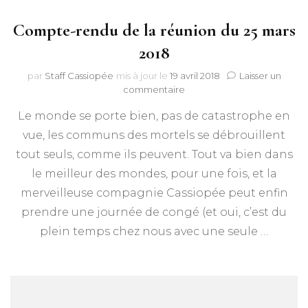
Compte-rendu de la réunion du 25 mars
2018
par
Staff Cassiopée
mis à jour le
19 avril 2018
Laisser un
sur
commentaire
Compte-
Le monde se porte bien, pas de catastrophe en
rendu
de
vue, les communs des mortels se débrouillent
la
tout seuls, comme ils peuvent. Tout va bien dans
réunion
du
le meilleur des mondes, pour une fois, et la
25
merveilleuse compagnie Cassiopée peut enfin
mars
prendre une journée de congé (et oui, c’est du
2018
plein temps chez nous avec une seule …