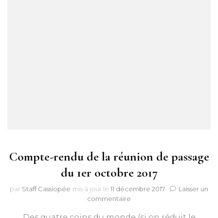
Compte-rendu de la réunion de passage
du 1er octobre 2017
par
Staff Cassiopée
mis à jour le
11 décembre 2017
Laisser un
sur
commentaire
Compte-
Des quatre coins du monde (si on réduit le
rendu