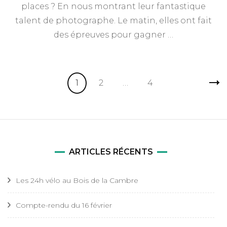
places ? En nous montrant leur fantastique
talent de photographe. Le matin, elles ont fait
des épreuves pour gagner …
Pagination
Page
Page
Page
1
2
…
4
des
publications
ARTICLES RÉCENTS
Les 24h vélo au Bois de la Cambre
Compte-rendu du 16 février