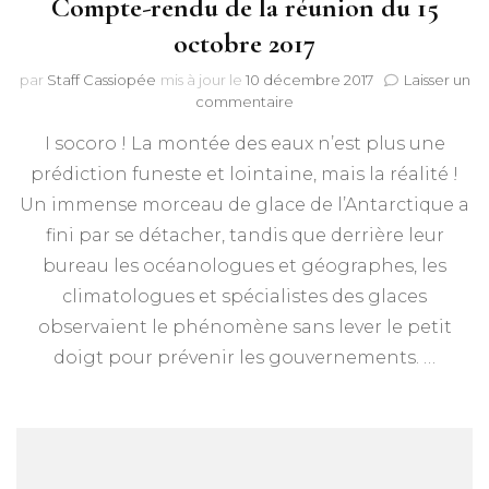
Compte-rendu de la réunion du 15
octobre 2017
par
Staff Cassiopée
mis à jour le
10 décembre 2017
Laisser un
sur
commentaire
Compte-
I socoro ! La montée des eaux n’est plus une
rendu
de
prédiction funeste et lointaine, mais la réalité !
la
Un immense morceau de glace de l’Antarctique a
réunion
du
fini par se détacher, tandis que derrière leur
15
bureau les océanologues et géographes, les
octobre
climatologues et spécialistes des glaces
2017
observaient le phénomène sans lever le petit
doigt pour prévenir les gouvernements. …