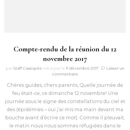
Compte-rendu de la réunion du 12
novembre 2017
par
Staff Cassiopée
mis à jour le
11 décembre 2017
Laisser un
sur
commentaire
Compte-
Chères guides, chers parents, Quelle journée de
rendu
de
feu était-ce, ce dimanche 12 novembre! Une
la
journée sous le signe des constellations du ciel et
réunion
du
des (épidémies – oui j’ai mis ma main devant ma
12
bouche avant d’écrire ce mot). Comme il pleuvait,
novembre
le matin nous nous sommes réfugiées dans le
2017