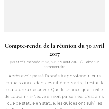
Compte-rendu de la réunion du 30 avril
2017
par
Staff Cassiopée
mis à jour le
9 août 2017
Laisser un
sur
commentaire
Compte-
Après avoir passé l’année à approfondir leurs
rendu
de
connaissances dans les différents arts, il restait la
la
sculpture à découvrir. Quelle chance que la ville
réunion
du
de Louvain-la-Neuve en soit parsemée! C’est ainsi
30
que de statue en statue, les guides ont suivi les
avril