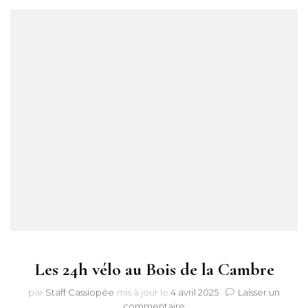
Les 24h vélo au Bois de la Cambre
par
Staff Cassiopée
mis à jour le
4 avril 2025
Laisser un
sur
commentaire