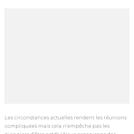
Des
pionniers
actifs
en
toutes
circonstances
Les circonstances actuelles rendent les réunions
compliquées mais cela n’empêche pas les