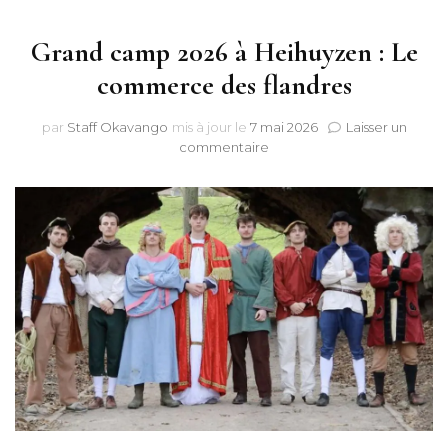
Grand camp 2026 à Heihuyzen : Le
commerce des flandres
par
Staff Okavango
mis à jour le
7 mai 2026
Laisser un
sur
commentaire
Grand
camp
2026
à
Heihuyzen
:
Le
commerce
des
flandres