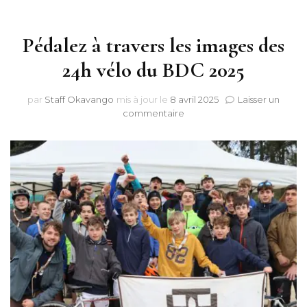
Pédalez à travers les images des
24h vélo du BDC 2025
par
Staff Okavango
mis à jour le
8 avril 2025
Laisser un
sur
commentaire
Pédalez
à
travers
les
images
des
24h
vélo
du
BDC
2025