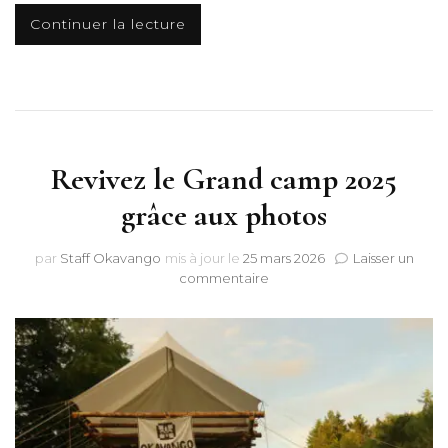
Continuer la lecture
Revivez le Grand camp 2025
grâce aux photos
par
Staff Okavango
mis à jour le
25 mars 2026
Laisser un
sur
commentaire
Revivez
le
Grand
camp
2025
grâce
aux
photos