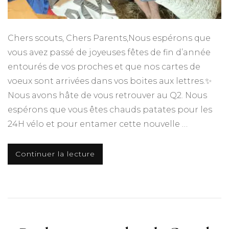
Chers scouts, Chers Parents,Nous espérons que
vous avez passé de joyeuses fêtes de fin d’année
entourés de vos proches et que nos cartes de
voeux sont arrivées dans vos boites aux lettres.✨
Nous avons hâte de vous retrouver au Q2. Nous
espérons que vous êtes chauds patates pour les
24H vélo et pour entamer cette nouvelle …
Continuer la lecture