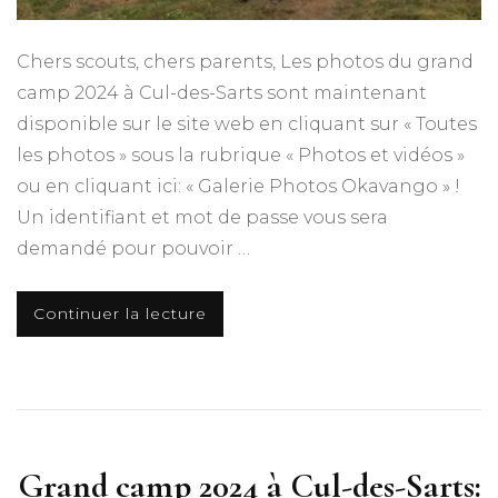
Chers scouts, chers parents, Les photos du grand
camp 2024 à Cul-des-Sarts sont maintenant
disponible sur le site web en cliquant sur « Toutes
les photos » sous la rubrique « Photos et vidéos »
ou en cliquant ici: « Galerie Photos Okavango » !
Un identifiant et mot de passe vous sera
demandé pour pouvoir …
Continuer la lecture
Grand camp 2024 à Cul-des-Sarts: