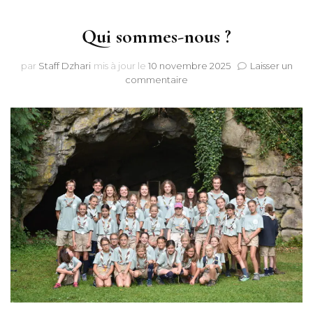
Qui sommes-nous ?
par
Staff Dzhari
mis à jour le
10 novembre 2025
Laisser un
sur
commentaire
Qui
sommes-
nous
?