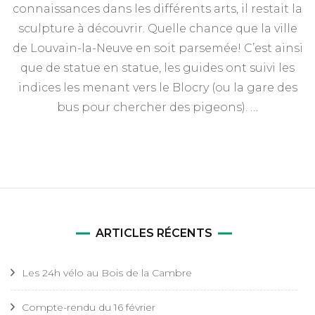
de
connaissances dans les différents arts, il restait la
la
sculpture à découvrir. Quelle chance que la ville
réunion
du
de Louvain-la-Neuve en soit parsemée! C’est ainsi
30
que de statue en statue, les guides ont suivi les
avril
indices les menant vers le Blocry (ou la gare des
2017
bus pour chercher des pigeons). …
ARTICLES RÉCENTS
Les 24h vélo au Bois de la Cambre
Compte-rendu du 16 février