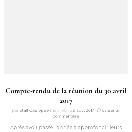
Compte-rendu de la réunion du 30 avril
2017
par
Staff Cassiopée
mis à jour le
9 août 2017
Laisser un
sur
commentaire
Compte-
Après avoir passé l’année à approfondir leurs
rendu