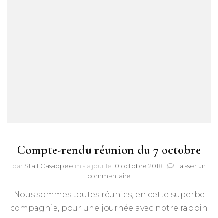
Compte-rendu réunion du 7 octobre
par
Staff Cassiopée
mis à jour le
10 octobre 2018
Laisser un
sur
commentaire
Compte-
Nous sommes toutes réunies, en cette superbe
rendu
réunion
compagnie, pour une journée avec notre rabbin
du