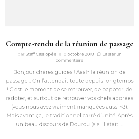
Compte-rendu de la réunion de passage
par
Staff Cassiopée
le
10 octobre 2018
Laisser un
sur
commentaire
Compte-
Bonjour chères guides ! Aaah la réunion de
rendu
de
passage… On l’attendait toute depuis longtemps
la
! C’est le moment de se retrouver, de papoter, de
réunion
de
radoter, et surtout de retrouver vos chefs adorées
passage
(vous nous avez vraiment manquées aussi <3).
Mais avant ça, le traditionnel carré d’unité. Après
un beau discours de Dourou (sisi il était …