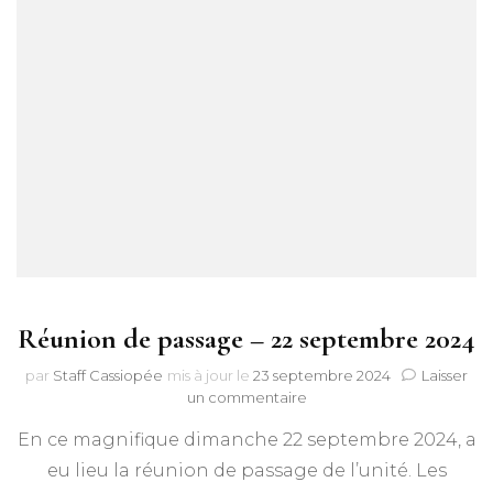
Réunion de passage – 22 septembre 2024
par
Staff Cassiopée
mis à jour le
23 septembre 2024
Laisser
sur
un commentaire
Réunion
En ce magnifique dimanche 22 septembre 2024, a
de
passage
eu lieu la réunion de passage de l’unité. Les
–