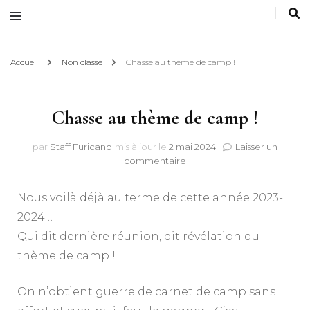
Accueil
Non classé
Chasse au thème de camp !
Chasse au thème de camp !
par
Staff Furicano
mis à jour le
2 mai 2024
Laisser un
sur
commentaire
Chasse
au
Nous voilà déjà au terme de cette année 2023-
thème
de
2024…
camp
Qui dit dernière réunion, dit révélation du
!
thème de camp !
On n’obtient guerre de carnet de camp sans