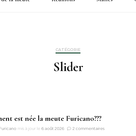
CATÉGORIE
Slider
nt est née la meute Furicano???
sur
 Furicano
mis à jour le
6 août 2026
2 commentaires
Comment