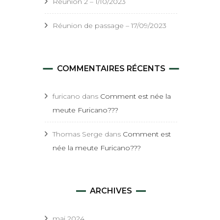
Réunion 2 – 1/10/2023
Réunion de passage – 17/09/2023
COMMENTAIRES RÉCENTS
furicano
dans
Comment est née la
meute Furicano???
Thomas Serge
dans
Comment est
née la meute Furicano???
ARCHIVES
mai 2024