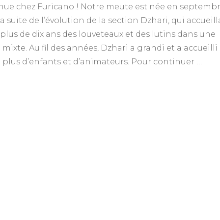
nue chez Furicano ! Notre meute est née en septemb
est
née
 la suite de l’évolution de la section Dzhari, qui accueill
la
plus de dix ans des louveteaux et des lutins dans une
meute
Furicano???
 mixte. Au fil des années, Dzhari a grandi et a accueilli
 plus d’enfants et d’animateurs. Pour continuer …