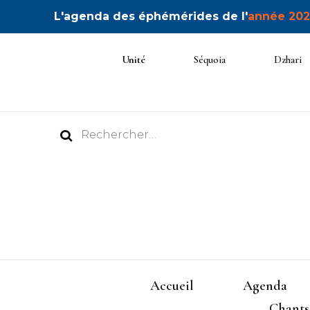
L'agenda des éphémérides de l'
année 202
Unité
Séquoia
Dzhari
Rechercher :
Accueil
Agenda
Chants