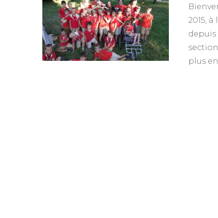
Bienve
2015, à
depuis 
section
plus en