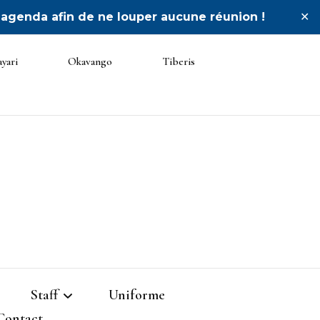
 agenda afin de ne louper aucune réunion !
✕
yari
Okavango
Tiberis
o
Staff
Uniforme
Contact