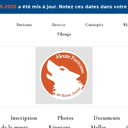
5-2026
a été mis à jour. Notez ces dates dans votre
Furicano
Sirocco
Cassiopée
Ma
Pihanga
50ème Unité Reine Astrid
Furican
Inscription
Photos
Documents
 de la meute
Réunions
Malles