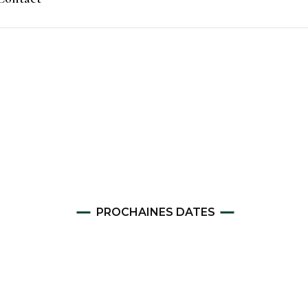
Staff 2025-2026
Staff 2024-2025
Staff 2023-2024
Staff 2022-2023
Staff 2021-2022
Staffs précédents
PROCHAINES DATES