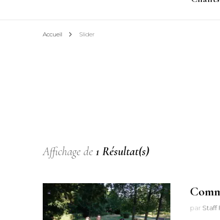
Accueil
Slider
Affichage de
1 Résultat(s)
Comme
par
Staff