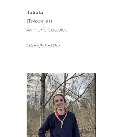
Jakala
(Trésorier)
Aymeric Couplet
0485/53.80.57