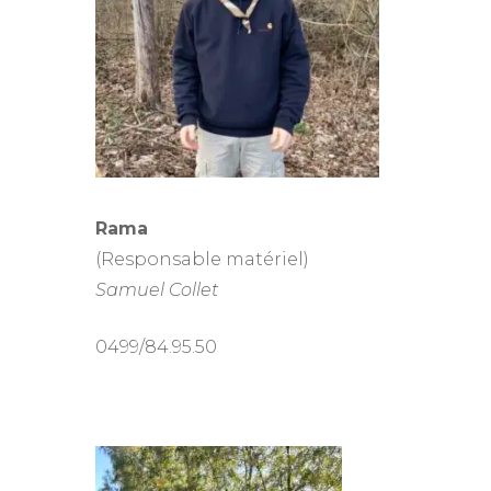
Rama
(Responsable matériel)
Samuel Collet
0499/84.95.50