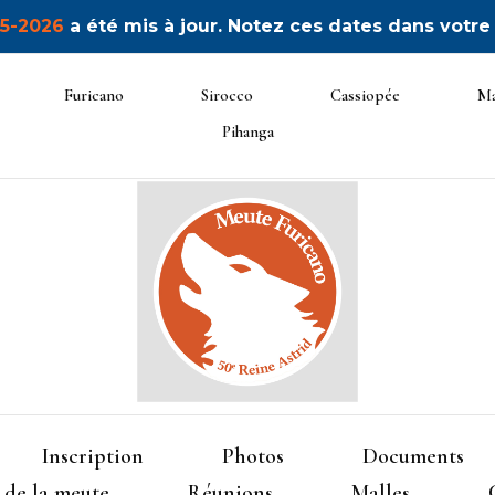
5-2026
a été mis à jour. Notez ces dates dans votre
Furicano
Sirocco
Cassiopée
Ma
Pihanga
50ème Unité Reine Astrid
Furican
Inscription
Photos
Documents
 de la meute
Réunions
Malles