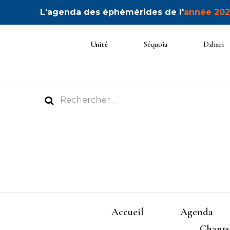
L'agenda des éphémérides de l'
année 202
Unité
Séquoia
Dzhari
Rechercher :
Accueil
Agenda
Chants