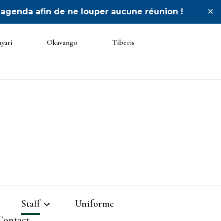
 agenda afin de ne louper aucune réunion !
✕
yari
Okavango
Tiberis
o
Staff
Uniforme
Contact