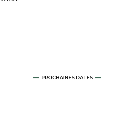
Staff 2025-2026
Staff 2024-2025
Staff 2023-2024
Staff 2022-2023
Staff 2021-2022
PROCHAINES DATES
Staffs précédents