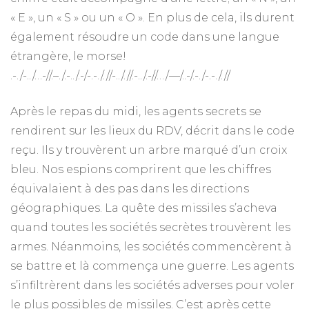
« E », un « S » ou un « O ». En plus de cela, ils durent
également résoudre un code dans une langue
étrangère, le morse!
.-./-../…-//.–./.-../.-/-.-././/-.././/.-../.-//…/—/..-/.-./-.-././/
Après le repas du midi, les agents secrets se
rendirent sur les lieux du RDV, décrit dans le code
reçu. Ils y trouvèrent un arbre marqué d’un croix
bleu. Nos espions comprirent que les chiffres
équivalaient à des pas dans les directions
géographiques. La quête des missiles s’acheva
quand toutes les sociétés secrètes trouvèrent les
armes. Néanmoins, les sociétés commencèrent à
se battre et là commença une guerre. Les agents
s’infiltrèrent dans les sociétés adverses pour voler
le plus possibles de missiles. C’est après cette