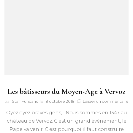
Les bâtisseurs du Moyen-Age à Vervoz
su
par
Staff Furicano
le
18 octobre 2018
Laisser un commentaire
Le
Oyez oyez braves gens, Nous sommes en 1347 au
bâ
d
château de Vervoz. C’est un grand évènement, le
M
Pape va venir. C’est pourquoi il faut construire
A