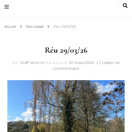
Accueil
Non classé
Réu 29/03/26
Réu 29/03/26
par
Staff Sirocco
mis à jour le
30 mars 2026
Laisser un
sur
commentaire
Réu
29/03/26