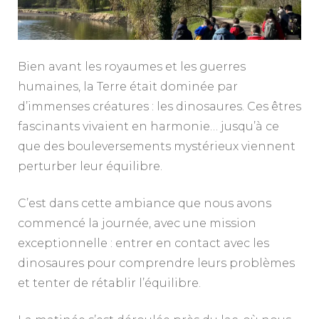
Bien avant les royaumes et les guerres
humaines, la Terre était dominée par
d’immenses créatures : les dinosaures. Ces êtres
fascinants vivaient en harmonie… jusqu’à ce
que des bouleversements mystérieux viennent
perturber leur équilibre.
C’est dans cette ambiance que nous avons
commencé la journée, avec une mission
exceptionnelle : entrer en contact avec les
dinosaures pour comprendre leurs problèmes
et tenter de rétablir l’équilibre.