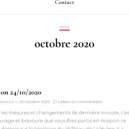
Contact
MOIS
octobre 2020
on 24/10/2020
sur
 Sirocco
le
26 octobre 2020
Laisser un commentaire
Réunion
 les mesures et changements de dernière minute, c’es
24/10/2020
urage et bravoure que vous êtes partis en mission ce
dernier sur le territoire du château de La Hulpe. Il a