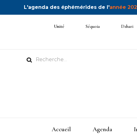
L'agenda des éphémérides de l'
année 202
Unité
Séquoia
Dzhari
Rechercher :
Accueil
Agenda
I