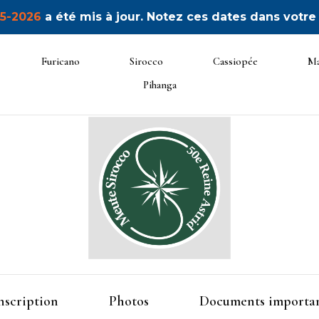
5-2026
a été mis à jour. Notez ces dates dans votre
Furicano
Sirocco
Cassiopée
Ma
Pihanga
50ème Unité Reine Astrid
Sirocco
nscription
Photos
Documents importa