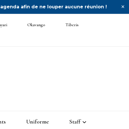
 agenda afin de ne louper aucune réunion !
✕
yari
Okavango
Tiberis
nts
Uniforme
Staff