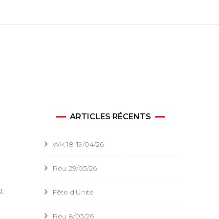
Staff 2025-2026
Staffs précédents
ARTICLES RÉCENTS
WK 18-19/04/26
Réu 29/03/26
t
Fête d’Unité
Réu 8/03/26