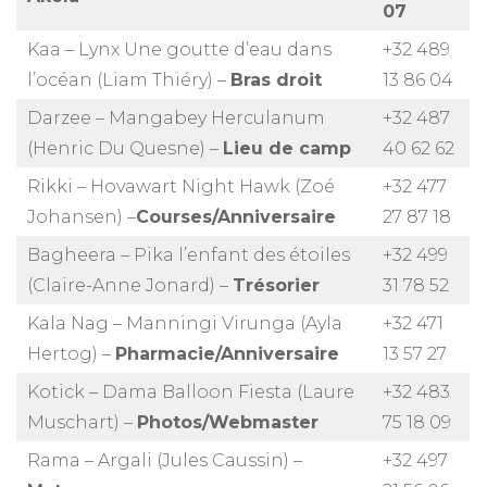
07
Kaa – Lynx Une goutte d’eau dans
+32 489
l’océan (Liam Thiéry) –
Bras droit
13 86 04
Darzee – Mangabey Herculanum
+32 487
(Henric Du Quesne) –
Lieu de camp
40 62 62
Rikki – Hovawart Night Hawk (Zoé
+32 477
Johansen) –
Courses/Anniversaire
27 87 18
Bagheera – Pika l’enfant des étoiles
+32 499
(Claire-Anne Jonard) –
Trésorier
31 78 52
Kala Nag – Manningi Virunga (Ayla
+32 471
Hertog) –
Pharmacie/Anniversaire
13 57 27
Kotick – Dama Balloon Fiesta (Laure
+32 483
Muschart) –
Photos/Webmaster
75 18 09
Rama – Argali (Jules Caussin) –
+32 497