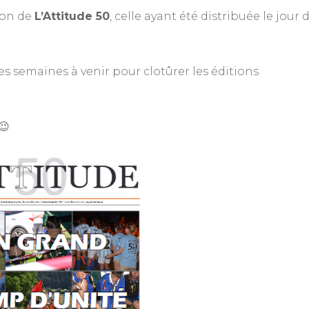
ion de
L’Attitude 50
, celle ayant été distribuée le jour 
s semaines à venir pour clotûrer les éditions
😉