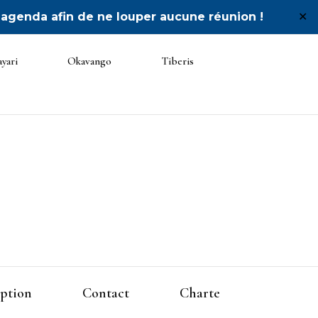
 agenda afin de ne louper aucune réunion !
✕
yari
Okavango
Tiberis
 Unité
iption
Contact
Charte