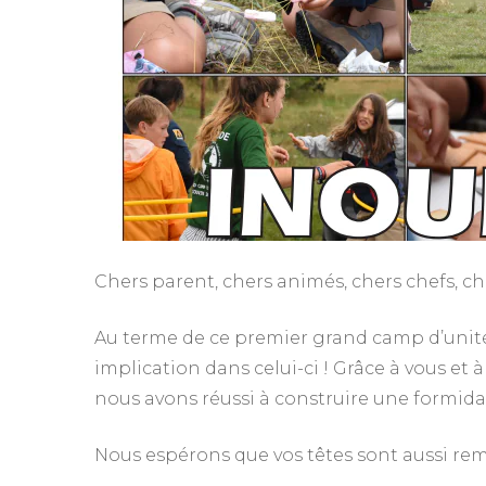
Chers parent, chers animés, chers chefs, ch
Au terme de ce premier grand camp d’unité
implication dans celui-ci ! Grâce à vous et à 
nous avons réussi à construire une formid
Nous espérons que vos têtes sont aussi rem