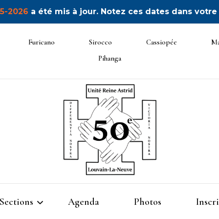
5-2026
a été mis à jour. Notez ces dates dans votre
Furicano
Sirocco
Cassiopée
Ma
Pihanga
50ème
Sections
Agenda
Photos
Inscr