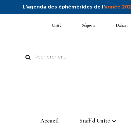
L'agenda des éphémérides de l'
année 202
Unité
Séquoia
Dzhari
Rechercher :
Accueil
Staff d’Unité