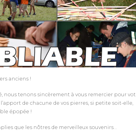
ers anciens !
, nous tenons sincèrement à vous remercier pour vot
l’apport de chacune de vos pierres, si petite soit-elle,
able épopée !
plies que les nôtres de merveilleux souvenirs…