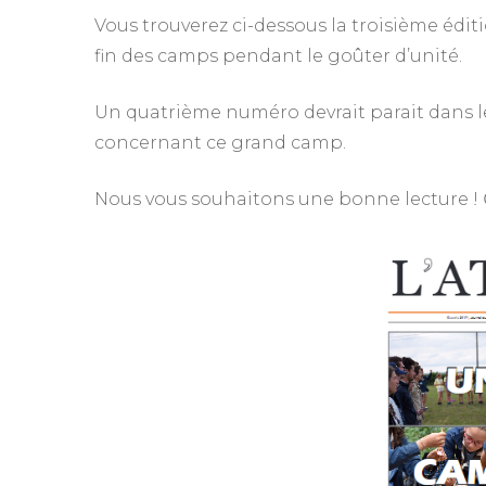
Vous trouverez ci-dessous la troisième édit
fin des camps pendant le goûter d’unité.
Un quatrième numéro devrait parait dans le
concernant ce grand camp.
Nous vous souhaitons une bonne lecture ! 