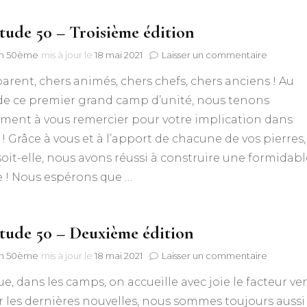
itude 50 – Troisième édition
sur
n 50ème
mis à jour le
18 mai 2021
Laisser un commentaire
L’Attitud
arent, chers animés, chers chefs, chers anciens ! Au
50
–
de ce premier grand camp d’unité, nous tenons
Troisièm
ment à vous remercier pour votre implication dans
édition
i ! Grâce à vous et à l’apport de chacune de vos pierres, 
soit-elle, nous avons réussi à construire une formidabl
 ! Nous espérons que …
itude 50 – Deuxième édition
sur
n 50ème
mis à jour le
18 mai 2021
Laisser un commentaire
L’Attitud
ue, dans les camps, on accueille avec joie le facteur ve
50
–
 les dernières nouvelles, nous sommes toujours aussi