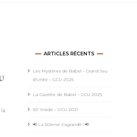
Astrid
ARTICLES RÉCENTS
Les Mystères de Babel – Grand Jeu
CU
d’Unité – GCU 2025
La Gazette de Babel – GCU 2025
50′ Inside – GCU 2021
 la
res
l
📢 La 50ème s’agrandit ! 📢
d