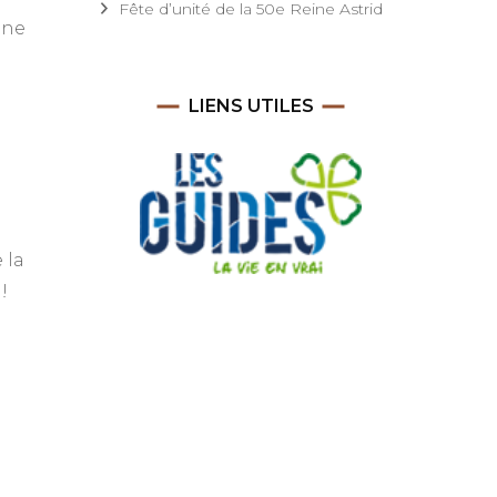
Fête d’unité de la 50e Reine Astrid
une
té
LIENS UTILES
te
 la
l
!