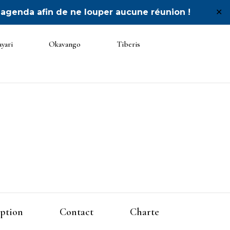
 agenda afin de ne louper aucune réunion !
✕
yari
Okavango
Tiberis
 Unité
iption
Contact
Charte