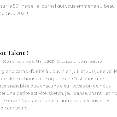
50′
sur le 50′ Inside, le journal qui vous emmène au beau
Inside
–
du GCU 2021 !
GCU
2021
ot Talent !
sur
n 50ème
mis à jour le
18 mai 2021
Laisser un commentaire
50’s
 grand camp d’unité à Couvin en juillet 2017, une veill
Got
Talent
utes les sections a été organisée. C’est dans une
!
ce endiablée que chacune a eu l’occasion de nous
er une petite activité: sketch, jeu, danse, chant… et n
té servis ! Nous avons entre autres pu découvrir les
 de danseurs …