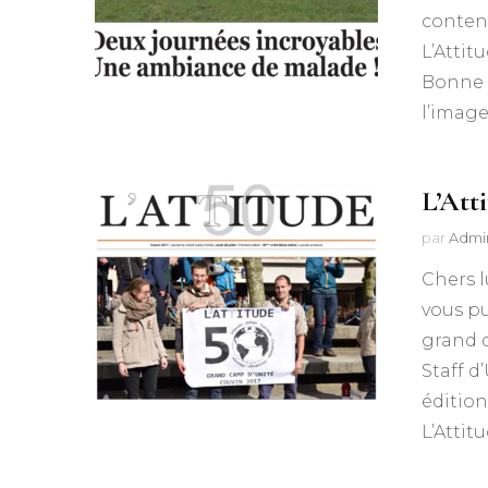
content
L’Attit
Bonne l
l’image
L’Att
par
Admi
Chers l
vous pu
grand d
Staff d
édition
L’Attit