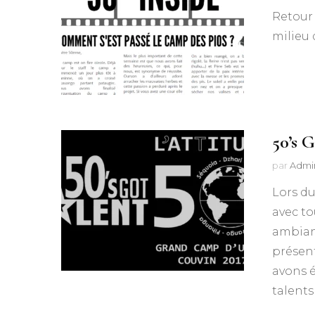
Retour 
milieu 
50’s G
par
Admi
Lors du
avec to
ambian
présent
avons é
talents