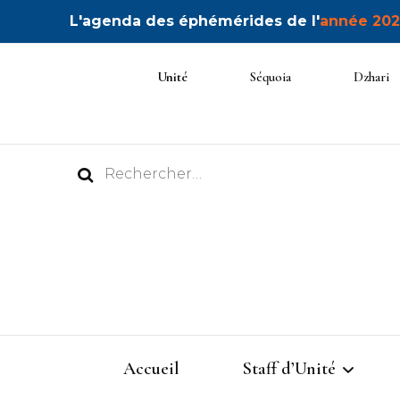
L'agenda des éphémérides de l'
année 202
Unité
Séquoia
Dzhari
Rechercher :
Accueil
Staff d’Unité