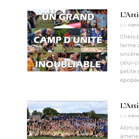
L’Att
par
Admi
Chers p
terme 
sincère
celui-c
petite 
épopée
L’Att
par
Admi
Alors q
amener