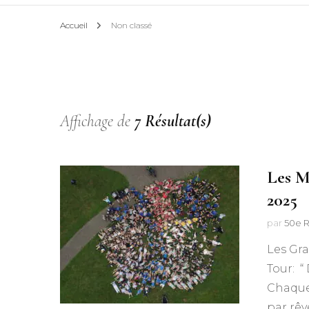
Accueil
Non classé
Staff d’Unité
Aumônier
Affichage de
7 Résultat(s)
Les M
2025
par
50e R
Les Gra
Tour: “
Chaque 
par rêv