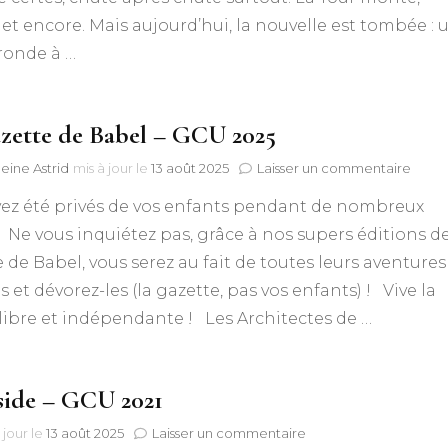
Jeu
et encore. Mais aujourd’hui, la nouvelle est tombée : 
d’Uni
gronde à …
–
GCU
2025
zette de Babel – GCU 2025
sur
eine Astrid
mis à jour le
13 août 2025
Laisser un commentaire
La
vez été privés de vos enfants pendant de nombreux
Gazet
de
Ne vous inquiétez pas, grâce à nos supers éditions de
Babe
 de Babel, vous serez au fait de toutes leurs aventures 
–
GCU
es et dévorez-les (la gazette, pas vos enfants) ! Vive la
2025
libre et indépendante ! Les Architectes de …
nside – GCU 2021
sur
 jour le
13 août 2025
Laisser un commentaire