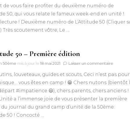
Deuxiè
 de vous faire profiter du deuxième numéro de
édition
ude 50, qui vous relate le fameux week-end en unité !
ecture ! Deuxième numéro de L’Attitude 50 (Cliquer s
) Très scoutement vôtre, Le …
itude 50 – Première édition
sur
n 50ème
mis à jour le
18 mai 2021
Laisser un commentaire
L’Attitud
utins, louveteaux, guides et scouts, Ceci n’est pas pour
50
–
isque… vous êtes en camp ! 😁 Chers nutons (bientôt 
Premièr
épart #impatience 😃), chers parents, chers anciens !
édition
’Unité a l’immense joie de vous présenter la première
 du journal du grand camp d’unité de la 50ème:
ude 50 ! Concocté …