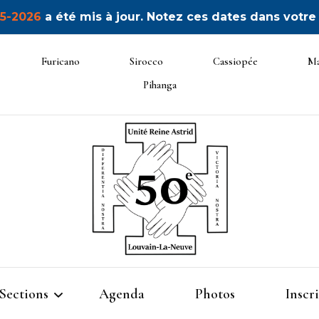
5-2026
a été mis à jour. Notez ces dates dans votre
Furicano
Sirocco
Cassiopée
Ma
Pihanga
50ème
Sections
Agenda
Photos
Inscr