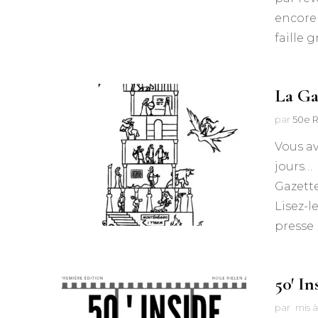
encore 
faille 
La Ga
par
50e R
Vous a
jours… 
Gazette
Lisez-l
presse 
50′ I
par
mis à