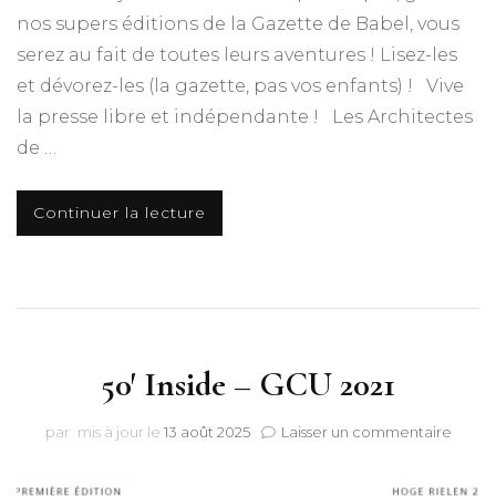
nos supers éditions de la Gazette de Babel, vous
serez au fait de toutes leurs aventures ! Lisez-les
et dévorez-les (la gazette, pas vos enfants) ! Vive
la presse libre et indépendante ! Les Architectes
de …
Continuer la lecture
50′ Inside – GCU 2021
sur
par
mis à jour le
13 août 2025
Laisser un commentaire
50′
Inside