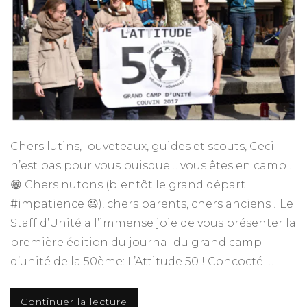
Chers lutins, louveteaux, guides et scouts, Ceci
n’est pas pour vous puisque… vous êtes en camp !
😁 Chers nutons (bientôt le grand départ
#impatience 😃), chers parents, chers anciens ! Le
Staff d’Unité a l’immense joie de vous présenter la
première édition du journal du grand camp
d’unité de la 50ème: L’Attitude 50 ! Concocté …
Continuer la lecture