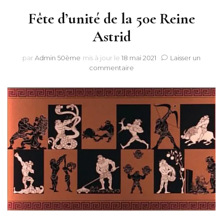
Fête d’unité de la 50e Reine
Astrid
par
Admin 50ème
mis à jour le
18 mai 2021
Laisser un
sur
commentaire
Fête
d’unité
de
la
50e
Reine
Astrid