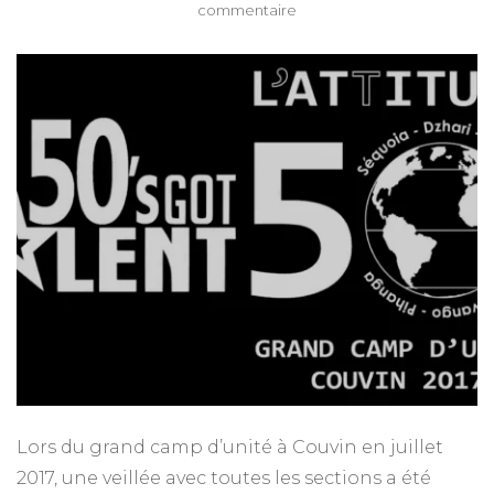
sur
commentaire
50’s
Got
Talent
!
Lors du grand camp d’unité à Couvin en juillet
2017, une veillée avec toutes les sections a été