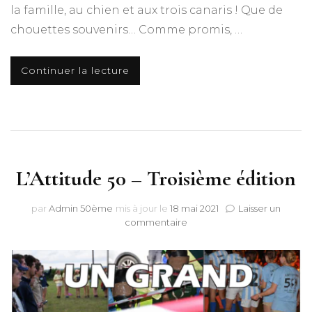
la famille, au chien et aux trois canaris ! Que de
chouettes souvenirs… Comme promis, …
Continuer la lecture
L’Attitude 50 – Troisième édition
par
Admin 50ème
mis à jour le
18 mai 2021
Laisser un
sur
commentaire
L’Attitude
50
–
Troisième
édition