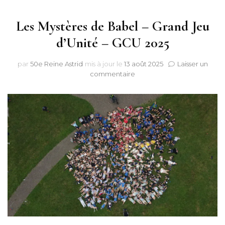
Les Mystères de Babel – Grand Jeu
d’Unité – GCU 2025
par
50e Reine Astrid
mis à jour le
13 août 2025
Laisser un
sur
commentaire
Les
Mystères
de
Babel
–
Grand
Jeu
d’Unité
–
GCU
2025