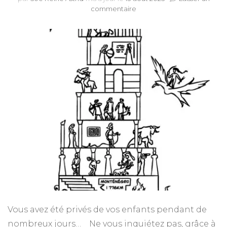
sur
commentaire
La
Gazette
de
Babel
–
GCU
2025
Vous avez été privés de vos enfants pendant de
nombreux jours… Ne vous inquiétez pas, grâce à