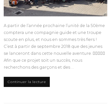
A partir de l’année prochaine l’unité de la 50ème
comptera une compagnie guide et une troupe
scoute en plus, et nous en sommes très fiers !
C’est à partir de septembre 2018 que des jeunes
se lanceront dans cette nouvelle aventure. 🏃🏼‍♂️🏃‍♀️
Afin que ce projet soit un succès, nous
recherchons des garçons et des …
Continuer la lecture