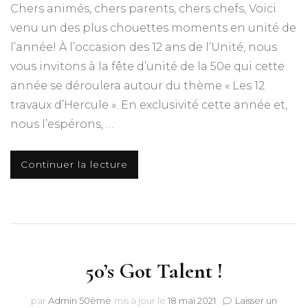
Chers animés, chers parents, chers chefs, Voici
venu un des plus chouettes moments en unité de
l’année! À l’occasion des 12 ans de l’Unité, nous
vous invitons à la fête d’unité de la 50e qui cette
année se déroulera autour du thème « Les 12
travaux d’Hercule ». En exclusivité cette année et,
nous l’espérons, …
Continuer la lecture
50’s Got Talent !
par
Admin 50ème
mis à jour le
18 mai 2021
Laisser un