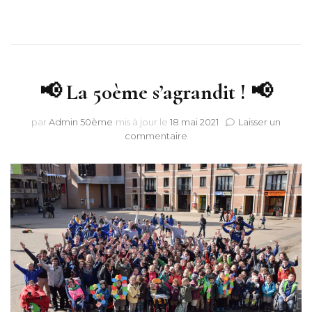
📢 La 50ème s’agrandit ! 📢
par
Admin 50ème
mis à jour le
18 mai 2021
Laisser un
sur
commentaire
📢
La
50ème
s’agrandit
!
📢