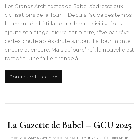
Les Grands Architectes de Babel s’adresse aux
civilisations de la Tour: “ Depuis l’aube des temps,
l’humanité a bâti la Tour. Chaque civilisation a
ajouté son étage, pierre par pierre, rêve par rêve
certes, chute après chute surtout. La Tour monte,
encore et encore. Mais aujourd’hui, la nouvelle est
tombée : une faille gronde à …
Continuer la lecture
La Gazette de Babel – GCU 2025
par
50e Reine Astrid
mis à jour le
13 août 2025
Laisser un