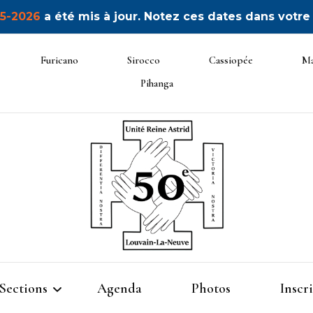
5-2026
a été mis à jour. Notez ces dates dans votre
Furicano
Sirocco
Cassiopée
Ma
Pihanga
50ème
Sections
Agenda
Photos
Inscr