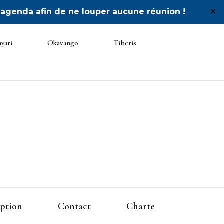
 agenda afin de ne louper aucune réunion !
✕
yari
Okavango
Tiberis
 Unité
iption
Contact
Charte