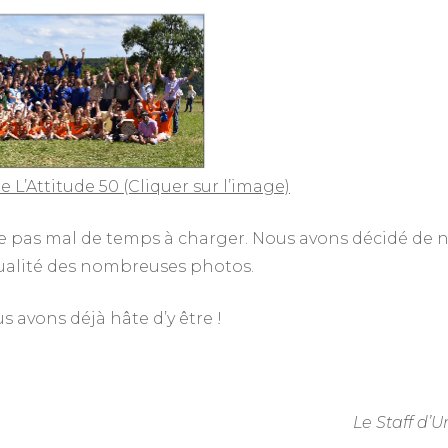
L’Attitude 50 (Cliquer sur l’image)
e pas mal de temps à charger. Nous avons décidé de 
qualité des nombreuses photos.
us avons déjà hâte d’y être !
Le Staff d’U