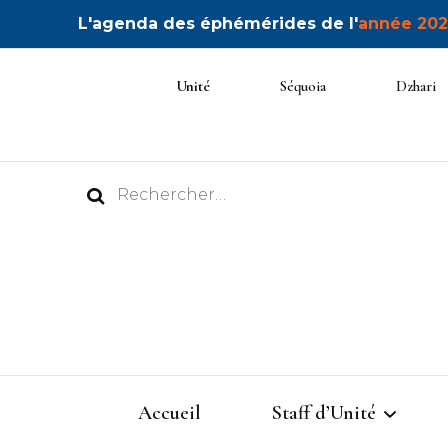
L'agenda des éphémérides de l'
année 202
Unité
Séquoia
Dzhari
Rechercher :
Accueil
Staff d’Unité