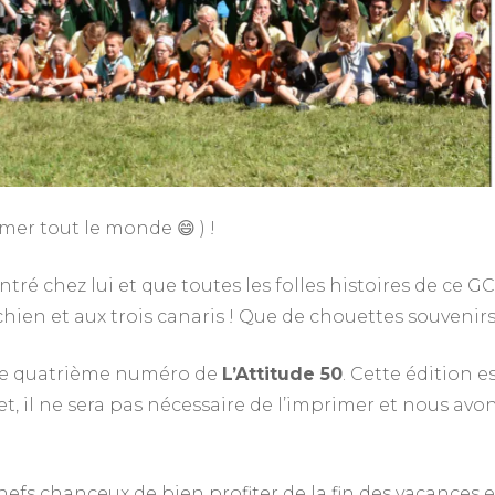
mer tout le monde 😄 ) !
tré chez lui et que toutes les folles histoires de ce G
 chien et aux trois canaris ! Que de chouettes souvenir
 le quatrième numéro de
L’Attitude 50
. Cette édition e
, il ne sera pas nécessaire de l’imprimer et nous avo
efs chanceux de bien profiter de la fin des vacances e