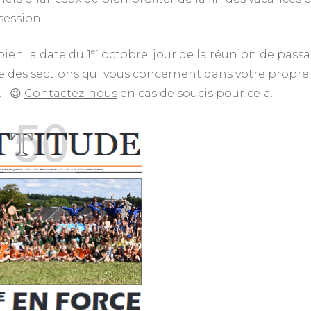
session.
er
bien la date du 1
octobre, jour de la réunion de pass
le des sections qui vous concernent dans votre propre
e… 😉
Contactez-nous
en cas de soucis pour cela.