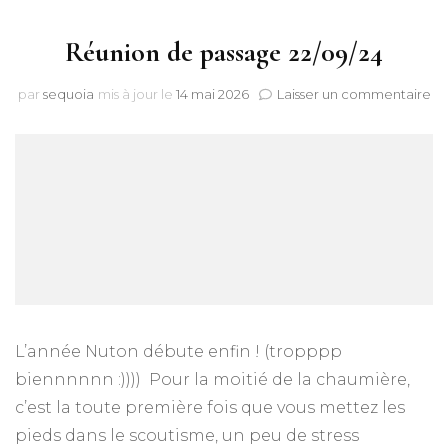
Réunion de passage 22/09/24
sur
par
sequoia
mis à jour le
14 mai 2026
Laisser un commentaire
Ré
de
pa
22
L’année Nuton débute enfin ! (tropppp
biennnnnn :)))) Pour la moitié de la chaumière,
c’est la toute première fois que vous mettez les
pieds dans le scoutisme, un peu de stress