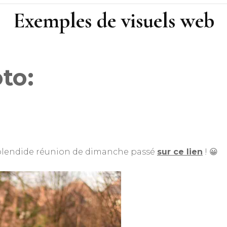
Reine 
Exemples de visuels web
Nutons Séquoia
Louveteaux & Lutins
Dzhari (lutins)
to:
Guides
Furicano (louveteaux)
Cassiopée
Scouts
Sirocco (mixte)
Mayari
Okavango
Pionniers
Tiberis
 splendide réunion de dimanche passé
sur ce lien
! 😀