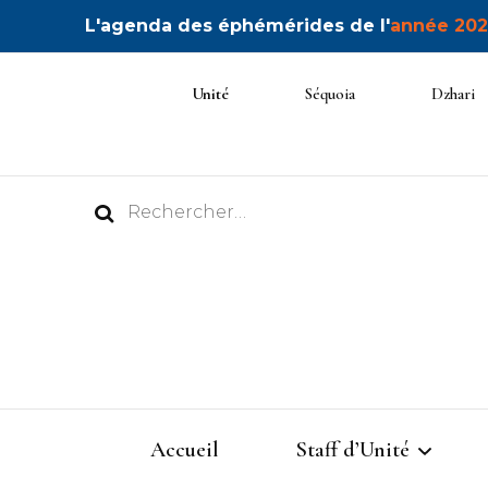
L'agenda des éphémérides de l'
année 202
Unité
Séquoia
Dzhari
Rechercher :
Accueil
Staff d’Unité