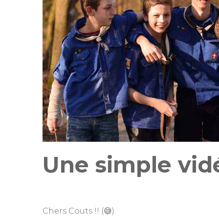
Une simple vid
Chers Couts !! (😅)