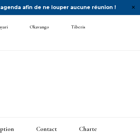
 agenda afin de ne louper aucune réunion !
✕
yari
Okavango
Tiberis
 Unité
iption
Contact
Charte