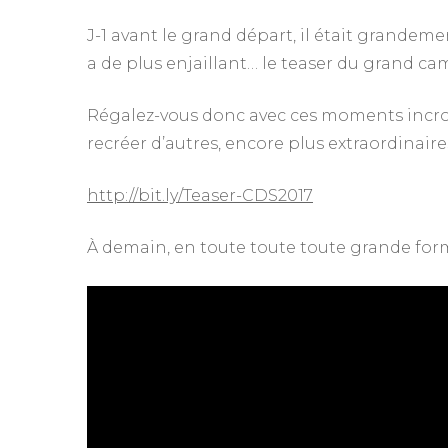
J-1 avant le grand départ, il était grandeme
a de plus enjaillant… le teaser du grand cam
Régalez-vous donc avec ces moments incroya
recréer d’autres, encore plus extraordinair
http://bit.ly/Teaser-CDS2017
À demain, en toute toute toute grande forme