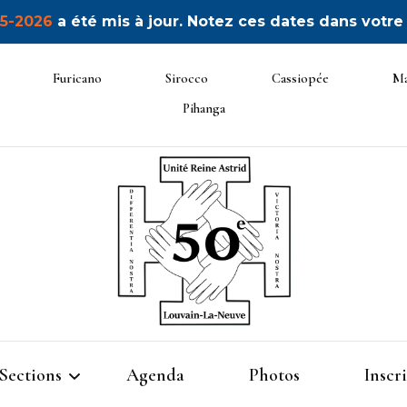
5-2026
a été mis à jour. Notez ces dates dans votre
Furicano
Sirocco
Cassiopée
Ma
Pihanga
50ème
Sections
Agenda
Photos
Inscr