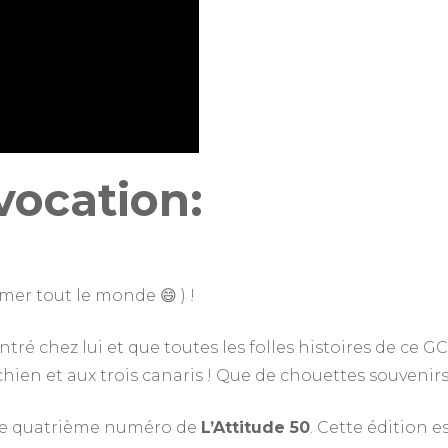
ocation:
mer tout le monde 😄 ) !
tré chez lui et que toutes les folles histoires de ce G
 chien et aux trois canaris ! Que de chouettes souvenir
 le quatrième numéro de
L’Attitude 50
. Cette édition e