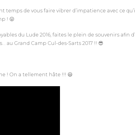
nt temps de vous faire vibrer d’impatience avec ce qu’i
p ! 😛
bles du Lude 2016, faites le plein de souvenirs afin d
es… au Grand Camp Cul-des-Sarts 2017 !! 😎
 ! On a tellement hâte !!! 😃