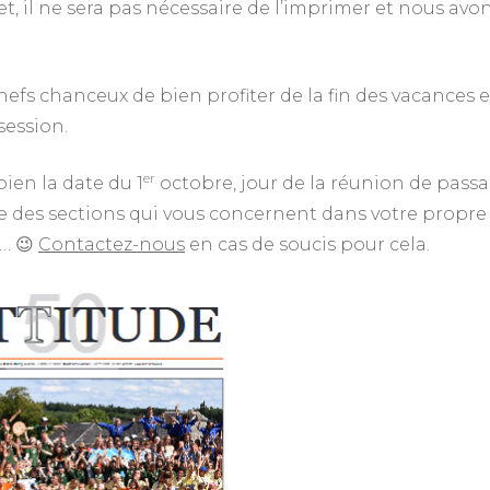
, il ne sera pas nécessaire de l’imprimer et nous avo
efs chanceux de bien profiter de la fin des vacances e
session.
er
bien la date du 1
octobre, jour de la réunion de pass
le des sections qui vous concernent dans votre propre
e… 😉
Contactez-nous
en cas de soucis pour cela.