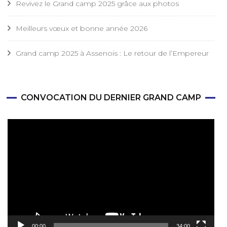
Revivez le Grand camp 2025 grâce aux photos
Meilleurs vœux et bonne année 2026
Grand camp 2025 à Assenois : Le retour de l’Empereur
CONVOCATION DU DERNIER GRAND CAMP
Lecteur
vidéo
00:00
34:00