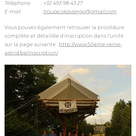
Téléphone
: +32 493 98 43 27
E-mail
:
troupe.okavango@gmail.com
Vous pouvez également retrouver la procédure
complète et détaillée d’inscription dans l’unité
sur la page suivante :
http://www.50eme-reine-
astrid.be/inscription/