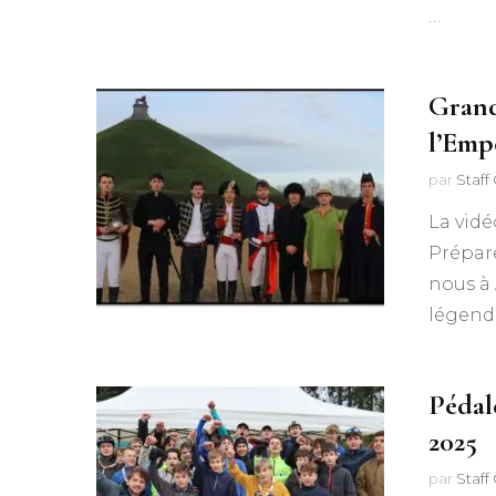
…
Grand
l’Emp
par
Staf
La vidé
Prépare
nous à 
légend
Pédal
2025
par
Staf