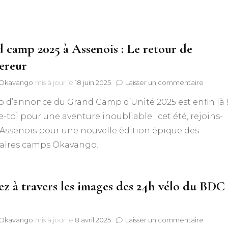
 camp 2025 à Assenois : Le retour de
ereur
sur
f Okavango
mis à jour le
18 juin 2025
Laisser un commentaire
Grand
o d’annonce du Grand Camp d’Unité 2025 est enfin là 
camp
2025
-toi pour une aventure inoubliable : cet été, rejoins-
à
Assenois pour une nouvelle édition épique des
Assenoi
:
aires camps Okavango!
Le
retour
de
ez à travers les images des 24h vélo du BDC
l’Empe
sur
f Okavango
mis à jour le
8 avril 2025
Laisser un commentaire