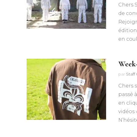
Chers S
de con
Rejoign
éditio
en coul
Week-
par
Staf
Chers 
passé à
en cliq
vidéos 
N’hésit