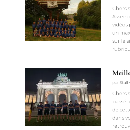
Chers s
Assenoi
vidéos
un maxi
sur le 
rubriq
Meill
par
Staf
Chers s
passé d
de cett
dans vo
retrouv