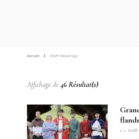
Accueil
Staff Okavango
Affichage de
46 Résultat(s)
Grand
fland
par
Staf