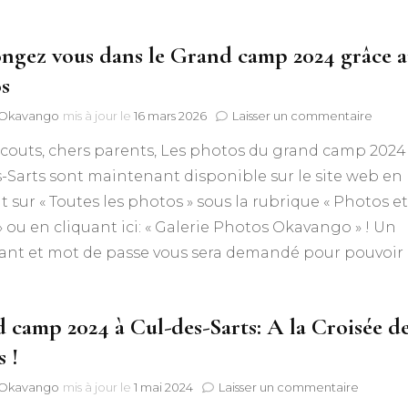
ngez vous dans le Grand camp 2024 grâce 
s
sur
f Okavango
mis à jour le
16 mars 2026
Laisser un commentaire
Replo
couts, chers parents, Les photos du grand camp 2024
vous
dans
-Sarts sont maintenant disponible sur le site web en
le
t sur « Toutes les photos » sous la rubrique « Photos et
Grand
camp
» ou en cliquant ici: « Galerie Photos Okavango » ! Un
2024
iant et mot de passe vous sera demandé pour pouvoir
grâce
aux
photo
 camp 2024 à Cul-des-Sarts: A la Croisée d
 !
sur
f Okavango
mis à jour le
1 mai 2024
Laisser un commentaire
Grand