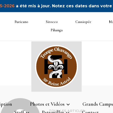
5-2026
a été mis à jour. Notez ces dates dans votre
Furicano
Sirocco
Cassiopée
Ma
Pihanga
50ème Unité Reine Astrid
Okavan
iption
Photos et Vidéos
Grands Camps
TOUS LES ARTICLES
Staff
Patrouilles
Contact