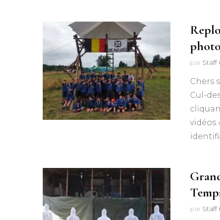
Replo
photo
par
Staf
Chers s
Cul-des
cliquan
vidéos 
identif
Grand
Temps
par
Staf