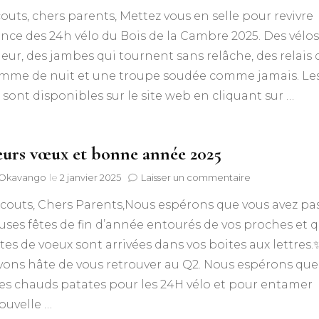
Pédale
outs, chers parents, Mettez vous en selle pour revivre
à
travers
nce des 24h vélo du Bois de la Cambre 2025. Des vélos
les
ueur, des jambes qui tournent sans relâche, des relais 
images
des
omme de nuit et une troupe soudée comme jamais. Le
24h
sont disponibles sur le site web en cliquant sur …
vélo
du
BDC
2025
eurs vœux et bonne année 2025
sur
f Okavango
le
2 janvier 2025
Laisser un commentaire
Meilleurs
couts, Chers Parents,Nous espérons que vous avez pa
vœux
et
uses fêtes de fin d’année entourés de vos proches et 
bonne
tes de voeux sont arrivées dans vos boites aux lettres.
année
2025
vons hâte de vous retrouver au Q2. Nous espérons que
es chauds patates pour les 24H vélo et pour entamer
ouvelle …