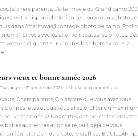
Reviv
couts, chers parents, L’aftermovie du Grand camp 202
le
Gran
s est enfin disponible. le lien se trouve dans photos e
camp
 puis dans Aftermovie/Montage photo de camp. Profit
2025
grâc
mum !! Si vous voulez aller voir toutes les photos, c’e
aux
site web en cliquant sur « Toutes les photos » sous la
photo
ue …
eurs vœux et bonne année 2026
sur
f Okavango
le
31 décembre 2025
Laisser un commentaire
Meilleurs
couts, Chers parents, On espère que vous avez tous
vœux
et
e bonnes fêtes et que vous allez profiter un maximu
bonne
e nouvelle année 🎉 Nos cartes ont normalement atter
année
2026
s boîtes aux lettres et on se réjouit déjà de vous
er en février !! De notre côté, le staff est BOUILLANT p