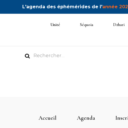
L'agenda des éphémérides de l'
année 202
Unité
Séquoia
Dzhari
Rechercher :
Accueil
Agenda
Inscr