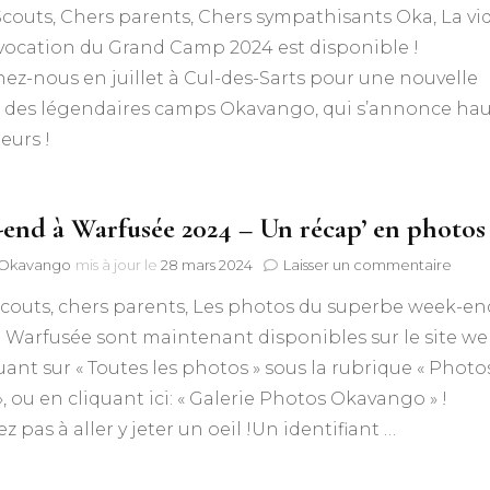
couts, Chers parents, Chers sympathisants Oka, La vi
camp
2024
vocation du Grand Camp 2024 est disponible !
à
ez-nous en juillet à Cul-des-Sarts pour une nouvelle
Cul-
des-
n des légendaires camps Okavango, qui s’annonce ha
Sarts:
eurs !
A
la
Croisée
des
end à Warfusée 2024 – Un récap’ en photos 
Temps
!
sur
f Okavango
mis à jour le
28 mars 2024
Laisser un commentaire
Week
scouts, chers parents, Les photos du superbe week-en
end
à
 Warfusée sont maintenant disponibles sur le site w
Warf
uant sur « Toutes les photos » sous la rubrique « Photo
2024
–
», ou en cliquant ici: « Galerie Photos Okavango » !
Un
ez pas à aller y jeter un oeil !Un identifiant …
récap
en
phot