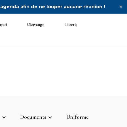
 agenda afin de ne louper aucune réunion !
✕
yari
Okavango
Tiberis
go
Documents
Uniforme