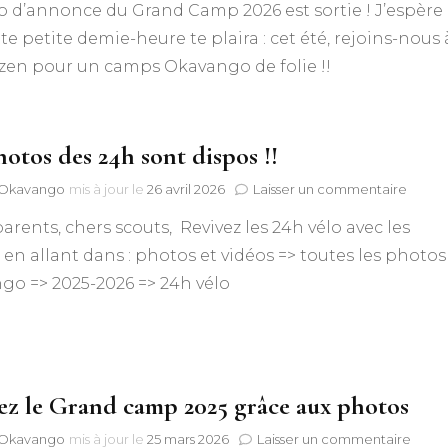
o d’annonce du Grand Camp 2026 est sortie ! J’espère
camp
2026
te petite demie-heure te plaira : cet été, rejoins-nous 
à
zen pour un camps Okavango de folie !!
Heihuy
:
Le
comme
hotos des 24h sont dispos !!
des
flandres
sur
f Okavango
mis à jour le
26 avril 2026
Laisser un commentaire
Les
arents, chers scouts, Revivez les 24h vélo avec les
photo
des
en allant dans : photos et vidéos => toutes les photos
24h
go => 2025-2026 => 24h vélo
sont
dispos
!!
ez le Grand camp 2025 grâce aux photos
sur
f Okavango
mis à jour le
25 mars 2026
Laisser un commentaire