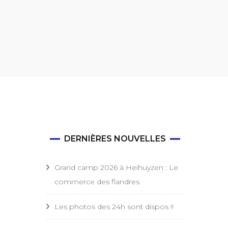
convocation
Hymne de la Troupe
amp
Attestation mutuelle
os de
Autorisation parentale
amps
Droit à l’image
Fiche médicale
DERNIÈRES NOUVELLES
Protection de la vie privée
Grand camp 2026 à Heihuyzen : Le
Matériel de patrouille
commerce des flandres
Roadbook
Les photos des 24h sont dispos !!
Chansonnier