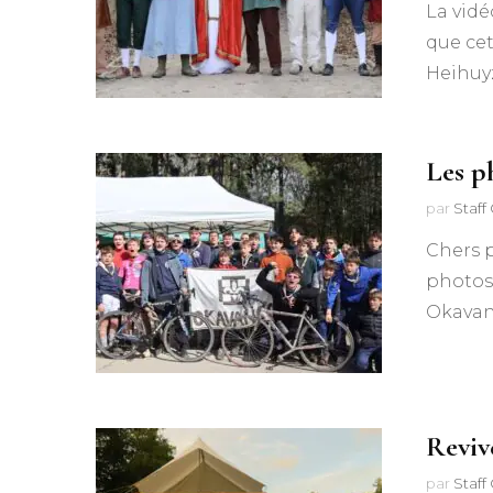
La vidé
que cet
Heihuy
Les p
par
Staf
Chers p
photos 
Okavan
Reviv
par
Staf