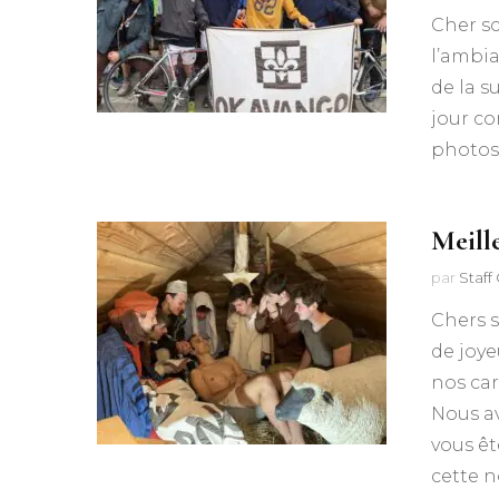
Cher sc
l’ambia
de la s
jour c
photos 
Meill
par
Staf
Chers s
de joye
nos car
Nous a
vous êt
cette n