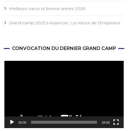
Meilleurs vœux et bonne année 2026
Grand camp 2025 à Assenois : Le retour de l’Empereur
CONVOCATION DU DERNIER GRAND CAMP
Lecteur
vidéo
00:00
34:00