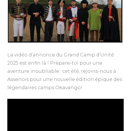
retour
de
l’Empereur
La vidéo d’annonce du Grand Camp d’Unité
2025 est enfin là ! Prépare-toi pour une
aventure inoubliable : cet été, rejoins-nous à
Assenois pour une nouvelle édition épique des
légendaires camps Okavango!