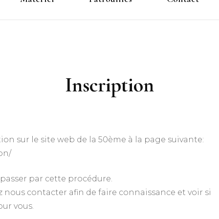
Inscription
ion sur le site web de la 50ème à la page suivante:
on/
 passer par cette procédure.
z nous contacter afin de faire connaissance et voir si
ur vous.