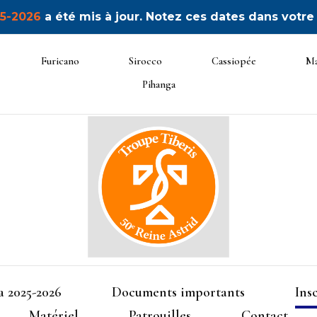
5-2026
a été mis à jour. Notez ces dates dans votre
Furicano
Sirocco
Cassiopée
Ma
Pihanga
50ème Unité Reine Astrid
Tibéris
 2025-2026
Documents importants
Ins
Matériel
Patrouilles
Contact