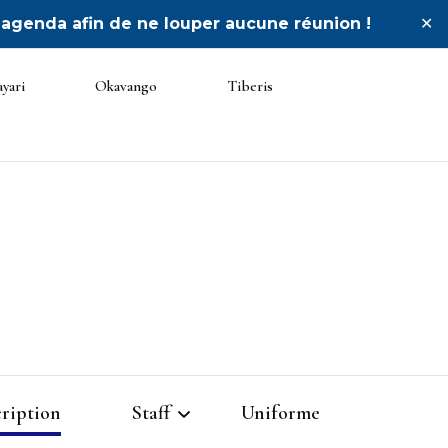
 agenda afin de ne louper aucune réunion !
✕
yari
Okavango
Tiberis
cription
Staff
Uniforme