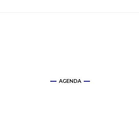
Staff 2025-2026
Staff 2023-2024
Staffs 2022-2023
Staff 2021-2022
AGENDA