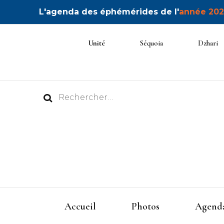
L'agenda des éphémérides de l'
année 202
Unité
Séquoia
Dzhari
Rechercher :
Accueil
Photos
Agenda