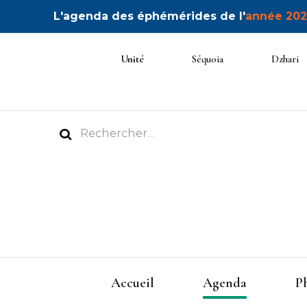
L'agenda des éphémérides de l'
année 202
Unité
Séquoia
Dzhari
Rechercher :
Accueil
Agenda
P