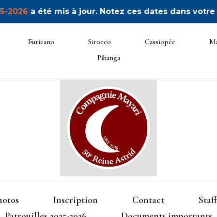
5-2026
a été mis à jour. Notez ces dates dans votre
Furicano
Sirocco
Cassiopée
Ma
Pihanga
50ème Unité Reine Astrid
Mayari
hotos
Inscription
Contact
Staff
Patrouilles 2025-2026
Documents importants